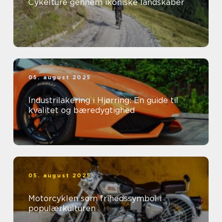
Cykelture gennem ikoniske landskaber
05. august 2025
Industrilakering i Hjørring: En guide til
kvalitet og bæredygtighed
05. august 2025
Motorcyklen som frihedssymbol i
populærkulturen