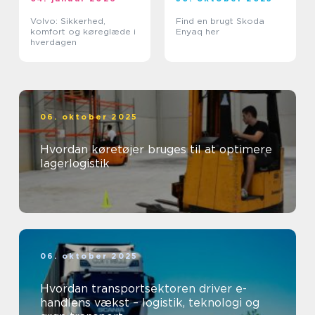
Volvo: Sikkerhed,
Find en brugt Skoda
komfort og køreglæde i
Enyaq her
hverdagen
06. oktober 2025
Hvordan køretøjer bruges til at optimere
lagerlogistik
06. oktober 2025
Hvordan transportsektoren driver e-
handlens vækst – logistik, teknologi og