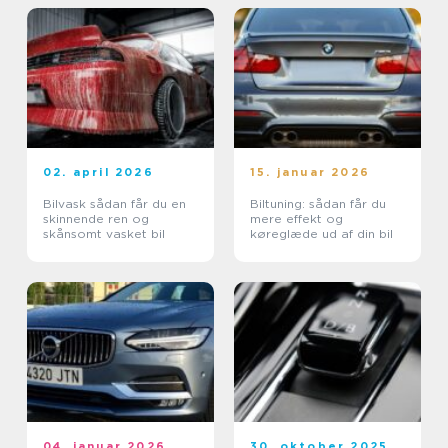
02. april 2026
15. januar 2026
Bilvask sådan får du en
Biltuning: sådan får du
skinnende ren og
mere effekt og
skånsomt vasket bil
køreglæde ud af din bil
04. januar 2026
30. oktober 2025