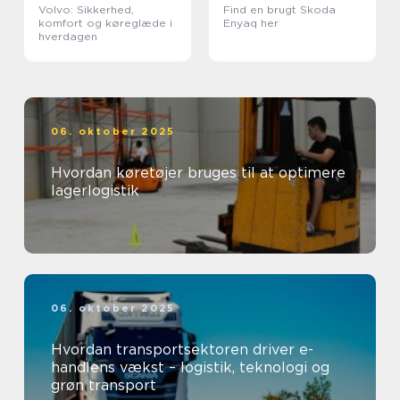
Volvo: Sikkerhed,
Find en brugt Skoda
komfort og køreglæde i
Enyaq her
hverdagen
06. oktober 2025
Hvordan køretøjer bruges til at optimere
lagerlogistik
06. oktober 2025
Hvordan transportsektoren driver e-
handlens vækst – logistik, teknologi og
grøn transport