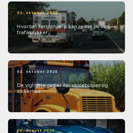
02. oktober 2025
Hvordan førstehjælp kan redde liv ved
trafikulykker
02. oktober 2025
De vigtigste regler for skolebusser og
sikkerhed
06. august 2025