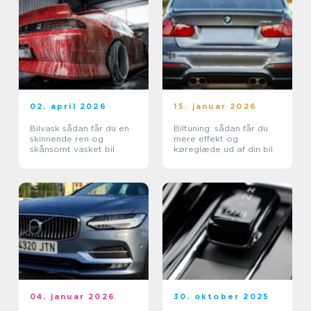
02. april 2026
15. januar 2026
Bilvask sådan får du en
Biltuning: sådan får du
skinnende ren og
mere effekt og
skånsomt vasket bil
køreglæde ud af din bil
04. januar 2026
30. oktober 2025