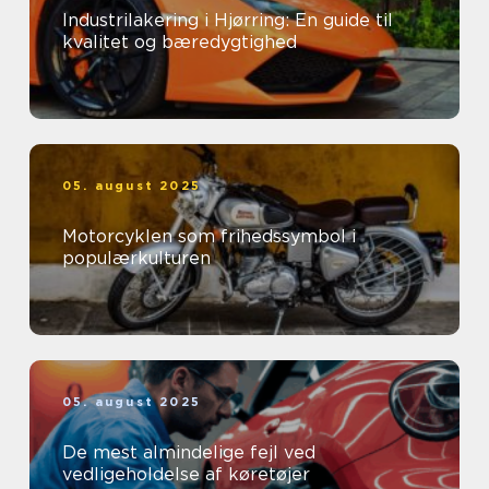
Industrilakering i Hjørring: En guide til
kvalitet og bæredygtighed
05. august 2025
Motorcyklen som frihedssymbol i
populærkulturen
05. august 2025
De mest almindelige fejl ved
vedligeholdelse af køretøjer