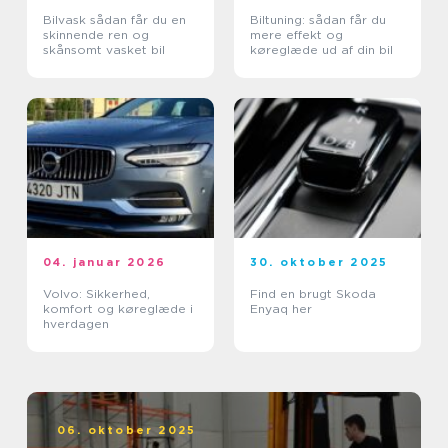
Bilvask sådan får du en
Biltuning: sådan får du
skinnende ren og
mere effekt og
skånsomt vasket bil
køreglæde ud af din bil
04. januar 2026
30. oktober 2025
Volvo: Sikkerhed,
Find en brugt Skoda
komfort og køreglæde i
Enyaq her
hverdagen
06. oktober 2025