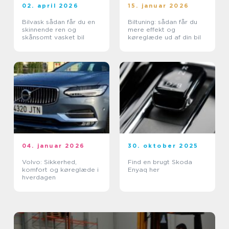
02. april 2026
15. januar 2026
Bilvask sådan får du en
Biltuning: sådan får du
skinnende ren og
mere effekt og
skånsomt vasket bil
køreglæde ud af din bil
04. januar 2026
30. oktober 2025
Volvo: Sikkerhed,
Find en brugt Skoda
komfort og køreglæde i
Enyaq her
hverdagen