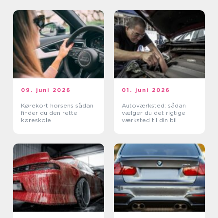
09. juni 2026
01. juni 2026
Kørekort horsens sådan
Autoværksted: sådan
finder du den rette
vælger du det rigtige
køreskole
værksted til din bil