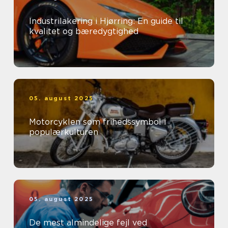
Industrilakering i Hjørring: En guide til
kvalitet og bæredygtighed
05. august 2025
Motorcyklen som frihedssymbol i
populærkulturen
05. august 2025
De mest almindelige fejl ved