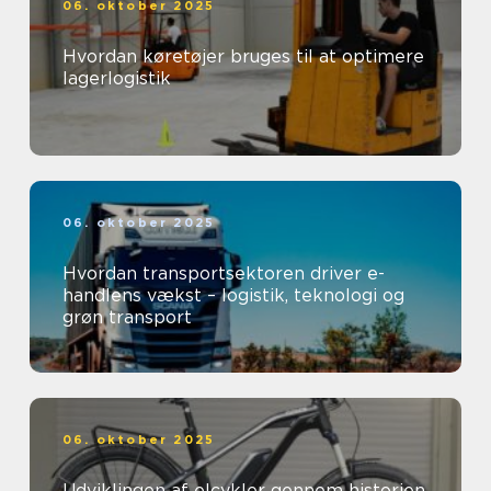
06. oktober 2025
Hvordan køretøjer bruges til at optimere
lagerlogistik
06. oktober 2025
Hvordan transportsektoren driver e-
handlens vækst – logistik, teknologi og
grøn transport
06. oktober 2025
Udviklingen af elcykler gennem historien