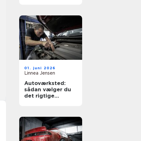
køreskole
01. juni 2026
Linnea Jensen
Autoværksted:
sådan vælger du
det rigtige
værksted til din bil