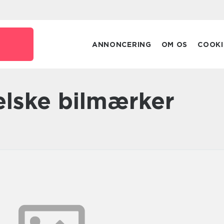
ANNONCERING
OM OS
COOKI
elske bilmærker