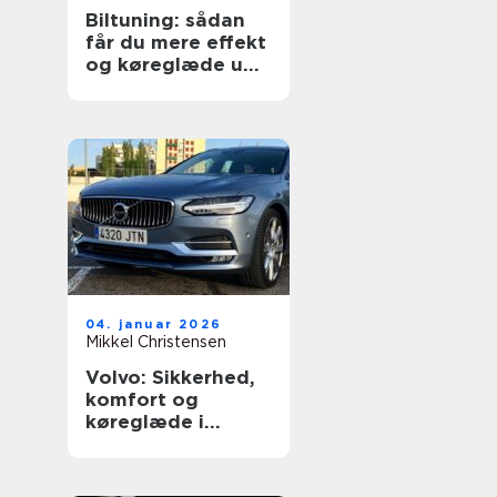
Biltuning: sådan
får du mere effekt
og køreglæde ud
af din bil
04. januar 2026
Mikkel Christensen
Volvo: Sikkerhed,
komfort og
køreglæde i
hverdagen