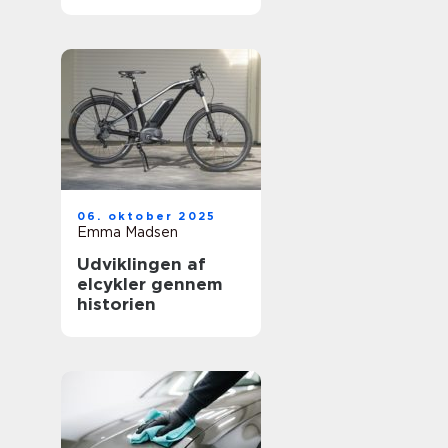
vækst – logistik,
teknologi og grøn
transport
06. oktober 2025
Emma Madsen
Udviklingen af
elcykler gennem
historien