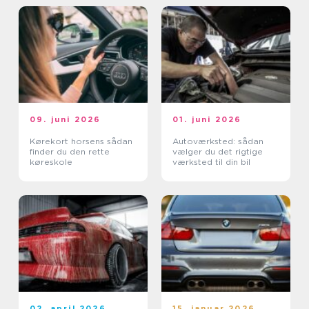
09. juni 2026
01. juni 2026
Kørekort horsens sådan
Autoværksted: sådan
finder du den rette
vælger du det rigtige
køreskole
værksted til din bil
02. april 2026
15. januar 2026