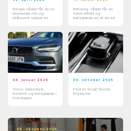
Bilvask sådan får du en
Biltuning: sådan får du
skinnende ren og
mere effekt og
skånsomt vasket bil
køreglæde ud af din bil
04. januar 2026
30. oktober 2025
Volvo: Sikkerhed,
Find en brugt Skoda
komfort og køreglæde i
Enyaq her
hverdagen
06. oktober 2025