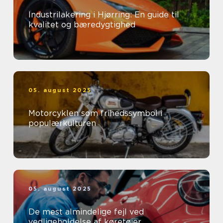
Industrilakering i Hjørring: En guide til
kvalitet og bæredygtighed
05. august 2025
Motorcyklen som frihedssymbol i
populærkulturen
05. august 2025
De mest almindelige fejl ved
vedligeholdelse af køretøjer