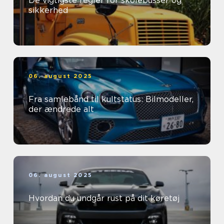
De vigtigste regler for skolebusser og
sikkerhed
06. august 2025
Fra samlebånd til kultstatus: Bilmodeller,
der ændrede alt
06. august 2025
Hvordan du undgår rust på dit køretøj