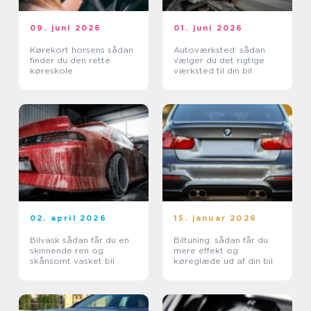
09. juni 2026
01. juni 2026
Kørekort horsens sådan
Autoværksted: sådan
finder du den rette
vælger du det rigtige
køreskole
værksted til din bil
02. april 2026
15. januar 2026
Bilvask sådan får du en
Biltuning: sådan får du
skinnende ren og
mere effekt og
skånsomt vasket bil
køreglæde ud af din bil