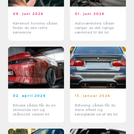
09. juni 2026
01. juni 2026
Kørekort horsens sådan
Autoværksted: sådan
finder du den rette
vælger du det rigtige
køreskole
værksted til din bil
02. april 2026
15. januar 2026
Bilvask sådan får du en
Biltuning: sådan får du
skinnende ren og
mere effekt og
skånsomt vasket bil
køreglæde ud af din bil