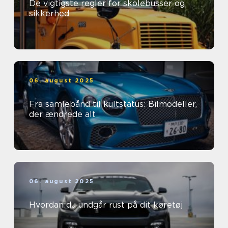
De vigtigste regler for skolebusser og
sikkerhed
06. august 2025
Fra samlebånd til kultstatus: Bilmodeller,
der ændrede alt
06. august 2025
Hvordan du undgår rust på dit køretøj