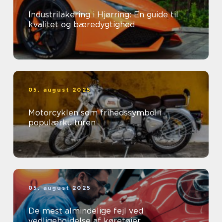
Industrilakering i Hjørring: En guide til
kvalitet og bæredygtighed
05. august 2025
Motorcyklen som frihedssymbol i
populærkulturen
05. august 2025
De mest almindelige fejl ved
vedligeholdelse af køretøjer