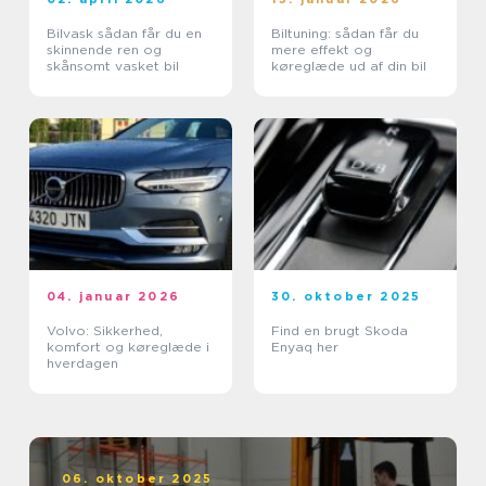
Bilvask sådan får du en
Biltuning: sådan får du
skinnende ren og
mere effekt og
skånsomt vasket bil
køreglæde ud af din bil
04. januar 2026
30. oktober 2025
Volvo: Sikkerhed,
Find en brugt Skoda
komfort og køreglæde i
Enyaq her
hverdagen
06. oktober 2025