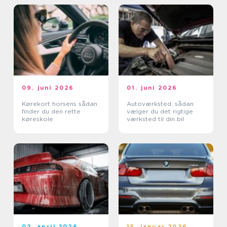
09. juni 2026
01. juni 2026
Kørekort horsens sådan
Autoværksted: sådan
finder du den rette
vælger du det rigtige
køreskole
værksted til din bil
02. april 2026
15. januar 2026