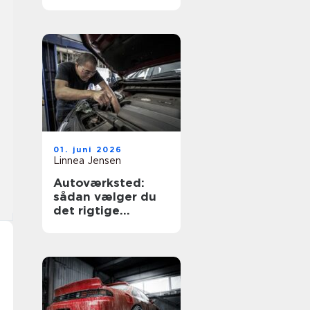
køreskole
01. juni 2026
Linnea Jensen
Autoværksted:
sådan vælger du
det rigtige
værksted til din bil