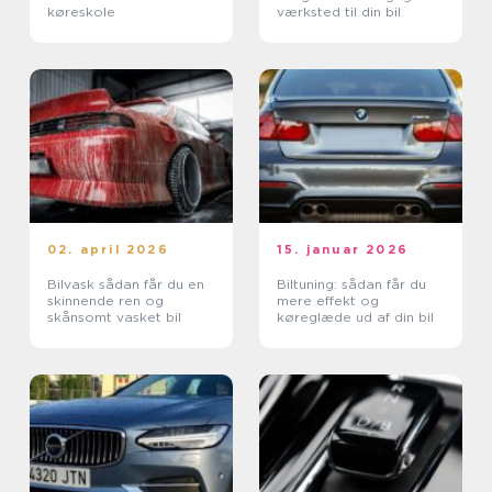
køreskole
værksted til din bil
02. april 2026
15. januar 2026
Bilvask sådan får du en
Biltuning: sådan får du
skinnende ren og
mere effekt og
skånsomt vasket bil
køreglæde ud af din bil