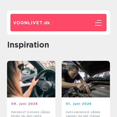
VOGNLIVET.
dk
inspiration
09. juni 2026
01. juni 2026
Kørekort horsens sådan
Autoværksted: sådan
finder du den rette
vælger du det rigtige