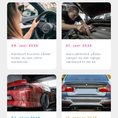
09. juni 2026
01. juni 2026
Kørekort horsens sådan
Autoværksted: sådan
finder du den rette
vælger du det rigtige
køreskole
værksted til din bil
02. april 2026
15. januar 2026