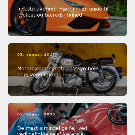
Industrilakering i Hjørring: En guide til
kvalitet og bæredygtighed
05. august 2025
Motorcyklen som frihedssymbol i
populærkulturen
05. august 2025
De mest almindelige fejl ved
vedligeholdelse af køretøjer