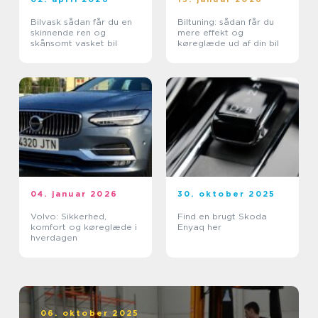
Bilvask sådan får du en
Biltuning: sådan får du
skinnende ren og
mere effekt og
skånsomt vasket bil
køreglæde ud af din bil
04. januar 2026
30. oktober 2025
Volvo: Sikkerhed,
Find en brugt Skoda
komfort og køreglæde i
Enyaq her
hverdagen
06. oktober 2025