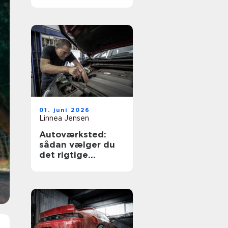
køreskole
01. juni 2026
Linnea Jensen
Autoværksted:
sådan vælger du
det rigtige
værksted til din bil