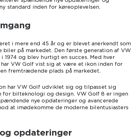
enterer spændende nye opdateringer og
 ny standard inden for køreoplevelsen.
nemgang
eret i mere end 45 år og er blevet anerkendt som
 biler på markedet. Den første generation af VW
e i 1974 og blev hurtigt en succes. Med hver
har VW Golf vist sig at være et ikon inden for
r en fremtrædende plads på markedet.
on har VW Golf udviklet sig og tilpasset sig
 for bilteknologi og design. VW Golf 8 er ingen
spændende nye opdateringer og avancerede
t mod at imødekomme de moderne bilentusiasters
 og opdateringer