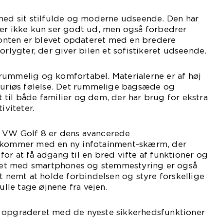
 med sit stilfulde og moderne udseende. Den har
der ikke kun ser godt ud, men også forbedrer
nten er blevet opdateret med en bredere
orlygter, der giver bilen et sofistikeret udseende.
rummelig og komfortabel. Materialerne er af høj
ksuriøs følelse. Det rummelige bagsæde og
til både familier og dem, der har brug for ekstra
iviteter.
d VW Golf 8 er dens avancerede
n kommer med en ny infotainment-skærm, der
or at få adgang til en bred vifte af funktioner og
litet med smartphones og stemmestyring er også
et nemt at holde forbindelsen og styre forskellige
ulle tage øjnene fra vejen.
 opgraderet med de nyeste sikkerhedsfunktioner