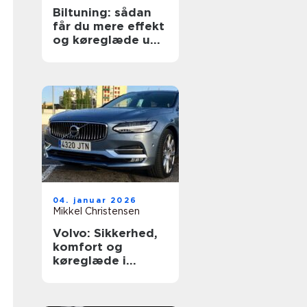
Biltuning: sådan
får du mere effekt
og køreglæde ud
af din bil
04. januar 2026
Mikkel Christensen
Volvo: Sikkerhed,
komfort og
køreglæde i
hverdagen