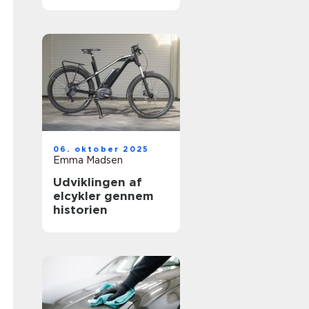
vækst – logistik,
teknologi og grøn
transport
06. oktober 2025
Emma Madsen
Udviklingen af
elcykler gennem
historien