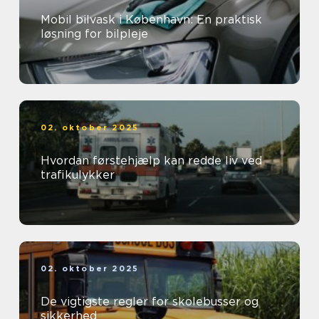
Mobil bilvask i København: En praktisk
løsning for bilpleje
02. oktober 2025
Hvordan førstehjælp kan redde liv ved
trafikulykker
02. oktober 2025
De vigtigste regler for skolebusser og
sikkerhed