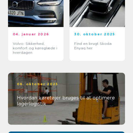
04. januar 2026
30. oktober 2025
Volvo: Sikkerhed,
Find en brugt Skoda
komfort og køreglæde i
Enyaq her
hverdagen
06. oktober 2025
Hvordan køretøjer bruges til at optimere
lagerlogistik