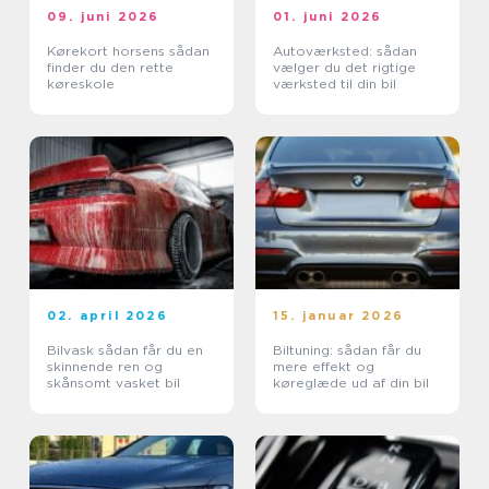
09. juni 2026
01. juni 2026
Kørekort horsens sådan
Autoværksted: sådan
finder du den rette
vælger du det rigtige
køreskole
værksted til din bil
02. april 2026
15. januar 2026
Bilvask sådan får du en
Biltuning: sådan får du
skinnende ren og
mere effekt og
skånsomt vasket bil
køreglæde ud af din bil