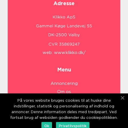
Adresse
web:
www.klikko.dk/
Menu
Annoncering
Om os
Cookies
På vores website bruges cookies til at huske dine
indstillinger, statistik og personalisering af indhold og
Kontakt os
annoncer. Denne information deles med tredjepart. Ved
Sitemap
fortsat brug af websiden godkender du cookiepolitikken.
Ok
Privatlivspolitik