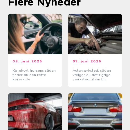
Flere Nyheder
09. juni 2026
01. juni 2026
Kørekort horsens sådan
Autoværksted: sådan
finder du den rette
vælger du det rigtige
køreskole
værksted til din bil