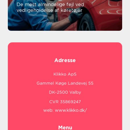
De mest almindelige fejl ved
vedligeholdelse af køretøjer
Adresse
web:
www.klikko.dk/
Menu