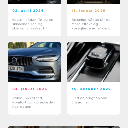
02. april 2026
15. januar 2026
Bilvask sådan får du en
Biltuning: sådan får du
skinnende ren og
mere effekt og
skånsomt vasket bil
køreglæde ud af din bil
04. januar 2026
30. oktober 2025
Volvo: Sikkerhed,
Find en brugt Skoda
komfort og køreglæde i
Enyaq her
hverdagen