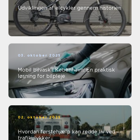
Udviklingen af elcykler gennem historien
03. oktober 2025
Mobil bilvask i København: En praktisk
løsning for bilpleje
02. oktober 2025
Hvordan førstehjælp kan redde liv ved
trafikulykker