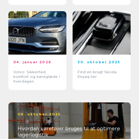
04. januar 2026
30. oktober 2025
Volvo: Sikkerhed,
Find en brugt Skoda
komfort og køreglæde i
Enyaq her
hverdagen
06. oktober 2025
Hvordan køretøjer bruges til at optimere
lagerlogistik