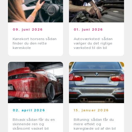
09. juni 2026
01. juni 2026
Kørekort horsens sådan
Autoværksted: sådan
finder du den rette
vælger du det rigtige
køreskole
værksted til din bil
02. april 2026
15. januar 2026
Bilvask sådan får du en
Biltuning: sådan får du
skinnende ren og
mere effekt og
skånsomt vasket bil
køreglæde ud af din bil