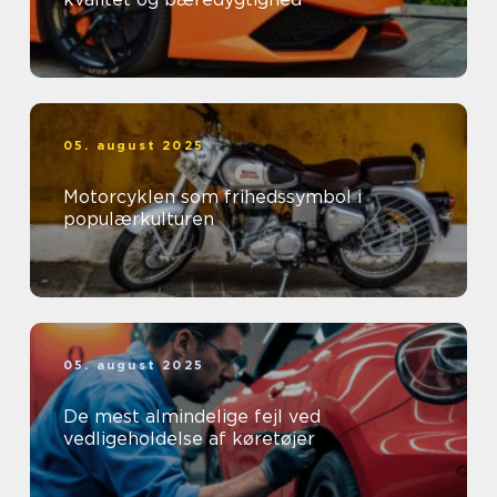
05. august 2025
Motorcyklen som frihedssymbol i
populærkulturen
05. august 2025
De mest almindelige fejl ved
vedligeholdelse af køretøjer