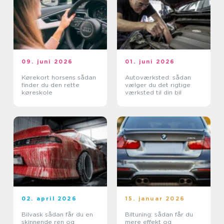
09. juni 2026
01. juni 2026
Kørekort horsens sådan
Autoværksted: sådan
finder du den rette
vælger du det rigtige
køreskole
værksted til din bil
02. april 2026
15. januar 2026
Bilvask sådan får du en
Biltuning: sådan får du
skinnende ren og
mere effekt og