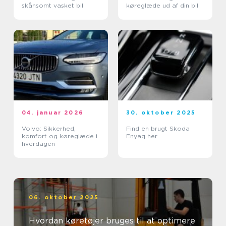
skånsomt vasket bil
køreglæde ud af din bil
04. januar 2026
30. oktober 2025
Volvo: Sikkerhed,
Find en brugt Skoda
komfort og køreglæde i
Enyaq her
hverdagen
06. oktober 2025
Hvordan køretøjer bruges til at optimere