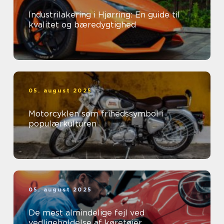
Industrilakering i Hjørring: En guide til
kvalitet og bæredygtighed
05. august 2025
Motorcyklen som frihedssymbol i
populærkulturen
05. august 2025
De mest almindelige fejl ved
vedligeholdelse af køretøjer