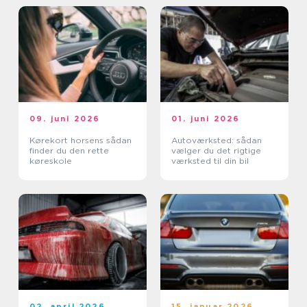
09. juni 2026
01. juni 2026
Kørekort horsens sådan
Autoværksted: sådan
finder du den rette
vælger du det rigtige
køreskole
værksted til din bil
02. april 2026
15. januar 2026