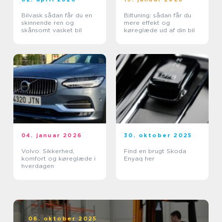
Bilvask sådan får du en
Biltuning: sådan får du
skinnende ren og
mere effekt og
skånsomt vasket bil
køreglæde ud af din bil
04. januar 2026
30. oktober 2025
Volvo: Sikkerhed,
Find en brugt Skoda
komfort og køreglæde i
Enyaq her
hverdagen
06. oktober 2025