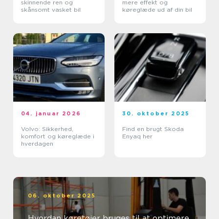
skinnende ren og
mere effekt og
skånsomt vasket bil
køreglæde ud af din bil
04. januar 2026
30. oktober 2025
Volvo: Sikkerhed,
Find en brugt Skoda
komfort og køreglæde i
Enyaq her
hverdagen
06. oktober 2025
Hvordan køretøjer bruges til at optimere