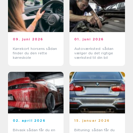
09. juni 2026
01. juni 2026
Kørekort horsens sådan
Autoværksted: sådan
finder du den rette
vælger du det rigtige
køreskole
værksted til din bil
02. april 2026
15. januar 2026
Bilvask sådan får du en
Biltuning: sådan får du