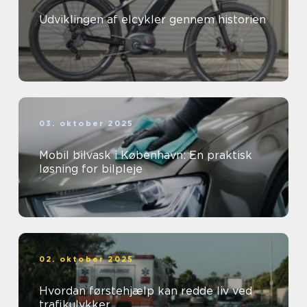
Udviklingen af elcykler gennem historien
03. oktober 2025
Mobil bilvask i København: En praktisk
løsning for bilpleje
02. oktober 2025
Hvordan førstehjælp kan redde liv ved
trafikulykker