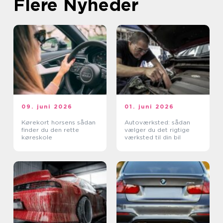
Flere Nyheder
09. juni 2026
01. juni 2026
Kørekort horsens sådan
Autoværksted: sådan
finder du den rette
vælger du det rigtige
køreskole
værksted til din bil