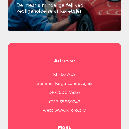
De mest almindelige fejl ved
vedligeholdelse af køretøjer
Adresse
web:
www.klikko.dk/
Menu