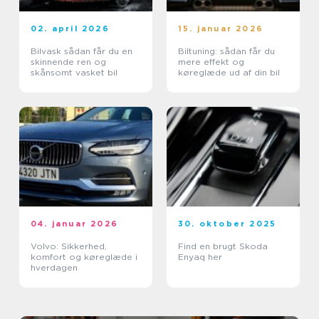
02. april 2026
15. januar 2026
Bilvask sådan får du en
Biltuning: sådan får du
skinnende ren og
mere effekt og
skånsomt vasket bil
køreglæde ud af din bil
04. januar 2026
30. oktober 2025
Volvo: Sikkerhed,
Find en brugt Skoda
komfort og køreglæde i
Enyaq her
hverdagen