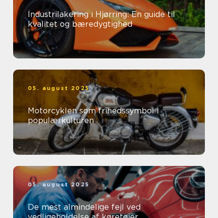
Industrilakering i Hjørring: En guide til
kvalitet og bæredygtighed
05. august 2025
Motorcyklen som frihedssymbol i
populærkulturen
05. august 2025
De mest almindelige fejl ved
vedligeholdelse af køretøjer