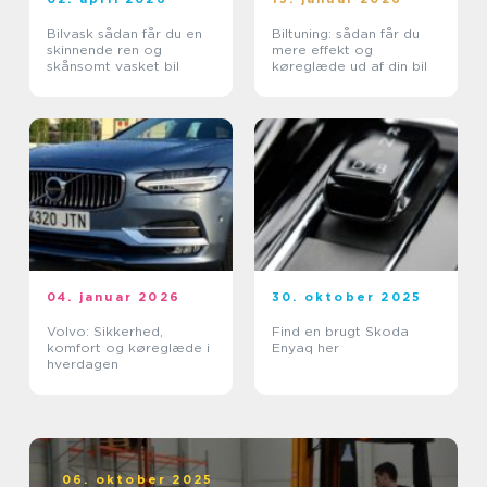
Bilvask sådan får du en
Biltuning: sådan får du
skinnende ren og
mere effekt og
skånsomt vasket bil
køreglæde ud af din bil
04. januar 2026
30. oktober 2025
Volvo: Sikkerhed,
Find en brugt Skoda
komfort og køreglæde i
Enyaq her
hverdagen
06. oktober 2025