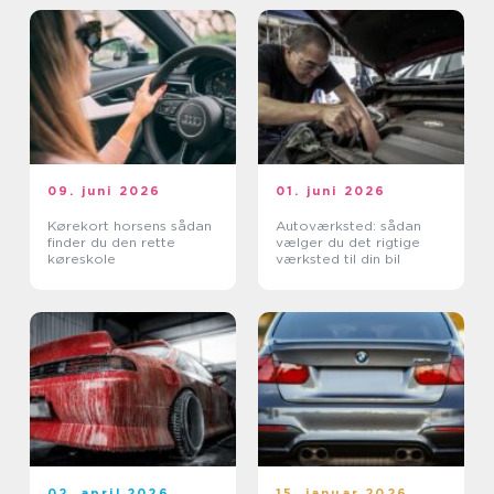
09. juni 2026
01. juni 2026
Kørekort horsens sådan
Autoværksted: sådan
finder du den rette
vælger du det rigtige
køreskole
værksted til din bil
02. april 2026
15. januar 2026