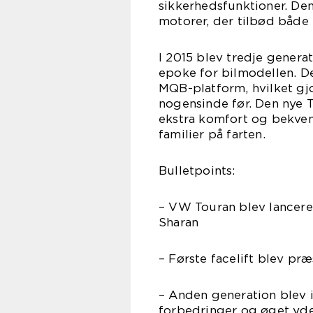
sikkerhedsfunktioner. Den
motorer, der tilbød båd
I 2015 blev tredje genera
epoke for bilmodellen. D
MQB-platform, hvilket gj
nogensinde før. Den nye
ekstra komfort og bekvemm
familier på farten.
Bulletpoints:
– VW Touran blev lancere
Sharan
– Første facelift blev p
– Anden generation blev 
forbedringer og øget yd