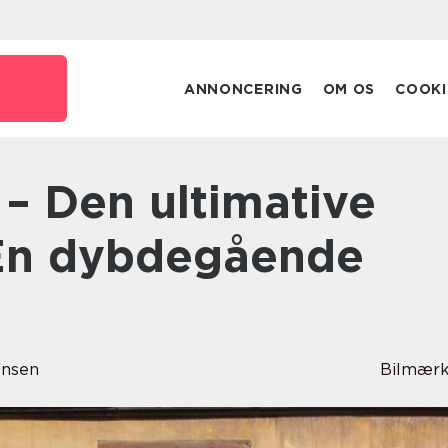
ANNONCERING
OM OS
COOKI
: En dybdegående
ensen
Bilmærk