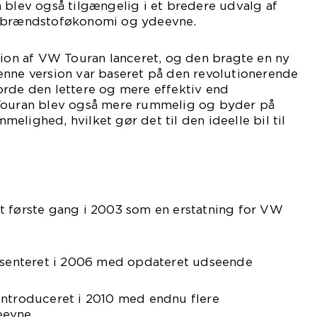
 blev også tilgængelig i et bredere udvalg af
e brændstoføkonomi og ydeevne.
tion af VW Touran lanceret, og den bragte en ny
enne version var baseret på den revolutionerende
orde den lettere og mere effektiv end
 Touran blev også mere rummelig og byder på
elighed, hvilket gør det til den ideelle bil til
t første gang i 2003 som en erstatning for VW
ræsenteret i 2006 med opdateret udseende
introduceret i 2010 med endnu flere
eevne