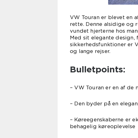
VW Touran er blevet en 
rette. Denne alsidige og
vundet hjerterne hos mang
Med sit elegante design
sikkerhedsfunktioner er 
og lange rejser.
Bulletpoints:
– VW Touran er en af de
– Den byder på en elegant
– Køreegenskaberne er ek
behagelig køreoplevelse