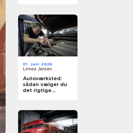
køreskole
01. juni 2026
Linnea Jensen
Autoværksted:
sådan vælger du
det rigtige
værksted til din bil