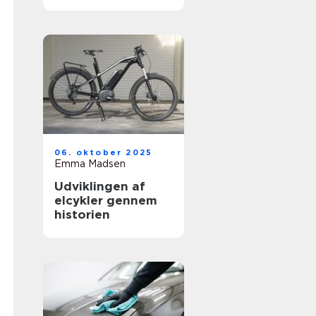
vækst – logistik,
teknologi og grøn
transport
06. oktober 2025
Emma Madsen
Udviklingen af
elcykler gennem
historien