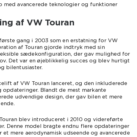
top med avancerede teknologier og funktioner
ling af VW Touran
første gang i 2003 som en erstatning for VW
ration af Touran gjorde indtryk med sin
fleksible sædekonfiguration, der gav mulighed for
hov. Det var en øjeblikkelig succes og blev hurtigt
g bilentusiaster.
celift af VW Touran lanceret, og den inkluderede
 opdateringer. Blandt de mest markante
rede udvendige design, der gav bilen et mere
eende.
ouran blev introduceret i 2010 og videreførte
er. Denne model bragte endnu flere opdateringer
er et mere aerodynamisk udseende og avancerede