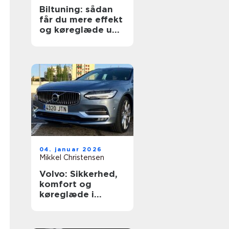
Biltuning: sådan
får du mere effekt
og køreglæde ud
af din bil
04. januar 2026
Mikkel Christensen
Volvo: Sikkerhed,
komfort og
køreglæde i
hverdagen