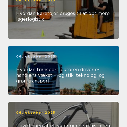
06. oktober 2025
Hvordan køretøjer bruges til at optimere
lagerlogistik
06. oktober 2025
Hvordan transportsektoren driver e-
handlens vækst – logistik, teknologi og
grøn transport
06. oktober 2025
Udviklingen af elcykler gennem historien