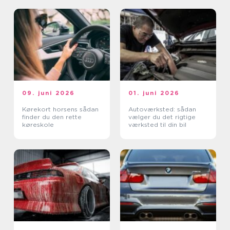
09. juni 2026
01. juni 2026
Kørekort horsens sådan
Autoværksted: sådan
finder du den rette
vælger du det rigtige
køreskole
værksted til din bil