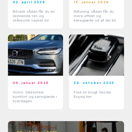
02. april 2026
15. januar 2026
Bilvask sådan får du en
Biltuning: sådan får du
skinnende ren og
mere effekt og
skånsomt vasket bil
køreglæde ud af din bil
04. januar 2026
30. oktober 2025
Volvo: Sikkerhed,
Find en brugt Skoda
komfort og køreglæde i
Enyaq her
hverdagen