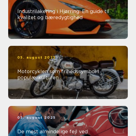
Industrilakering i Hjørring: En guide til
kvalitet og bæredygtighed
05. august 2025
Motorcyklen som frihedssymbol i
populærkulturen
05. august 2025
De mest almindelige fejl ved