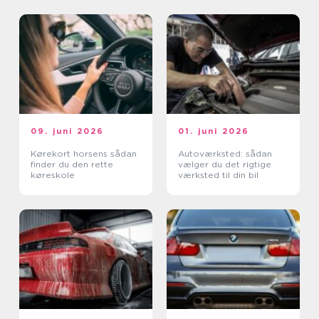
09. juni 2026
01. juni 2026
Kørekort horsens sådan
Autoværksted: sådan
finder du den rette
vælger du det rigtige
køreskole
værksted til din bil