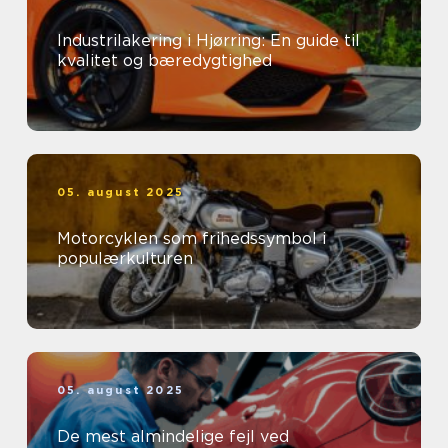
Industrilakering i Hjørring: En guide til
kvalitet og bæredygtighed
05. august 2025
Motorcyklen som frihedssymbol i
populærkulturen
05. august 2025
De mest almindelige fejl ved