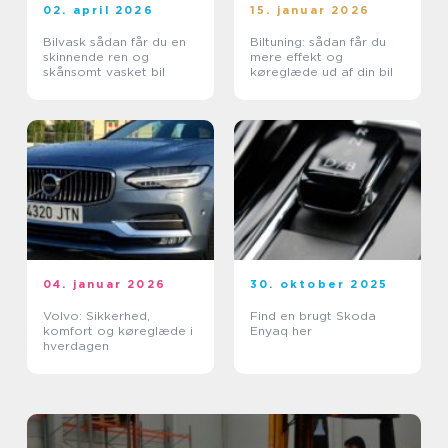
02. april 2026
15. januar 2026
Bilvask sådan får du en
Biltuning: sådan får du
skinnende ren og
mere effekt og
skånsomt vasket bil
køreglæde ud af din bil
04. januar 2026
30. oktober 2025
Volvo: Sikkerhed,
Find en brugt Skoda
komfort og køreglæde i
Enyaq her
hverdagen