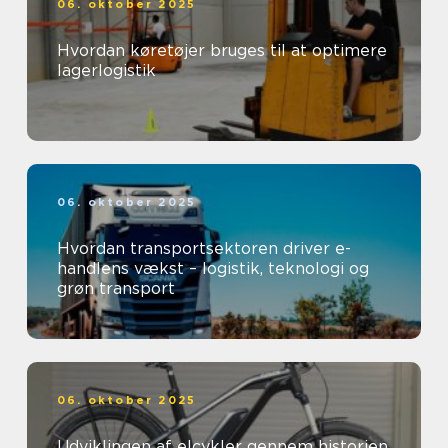
06. oktober 2025
Hvordan køretøjer bruges til at optimere
lagerlogistik
06. oktober 2025
Hvordan transportsektoren driver e-
handlens vækst – logistik, teknologi og
grøn transport
06. oktober 2025
Udviklingen af elcykler gennem historien