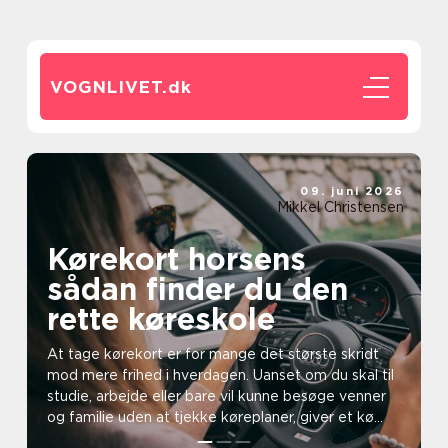
VOGNLIVET.
dk
09. juni 2026
Mikkel Christensen
Kørekort horsens
sådan finder du den
rette køreskole
At tage kørekort er for mange det største skridt
mod mere frihed i hverdagen. Uanset om du skal til
studie, arbejde eller bare vil kunne besøge venner
og familie uden at tjekke køreplaner, giver et kø...