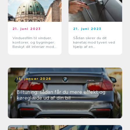
21. juni 2023
21. juni 2023
Vinduesfilm til vinduer,
Sådan sikrer du dit
kontorer, og bygninger:
køretøj mod tyveri ved
Beskyt dit interiør mod
hjælp af en
sollys og skab privatliv
autolåsesmed i
København
15. januar 2026
Biltuning: sådan får du mere effekt og
køreglæde ud af din bil