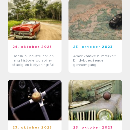
24. oktober 2023
23. oktober 2023
Dansk bilindustri har en
Amerikanske bilmærker:
lang historie og spiller
En dybdegående
stadig en betydningsfuld
gennemgang
rolle i dagens moderne
bilverden
23. oktober 2023
23. oktober 2023