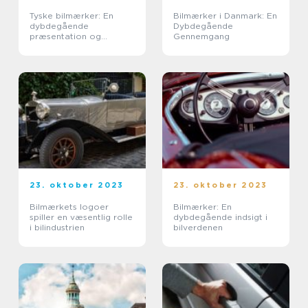
Tyske bilmærker: En
Bilmærker i Danmark: En
dybdegående
Dybdegående
præsentation og
Gennemgang
historisk gennemgang
23. oktober 2023
23. oktober 2023
Bilmærkets logoer
Bilmærker: En
spiller en væsentlig rolle
dybdegående indsigt i
i bilindustrien
bilverdenen